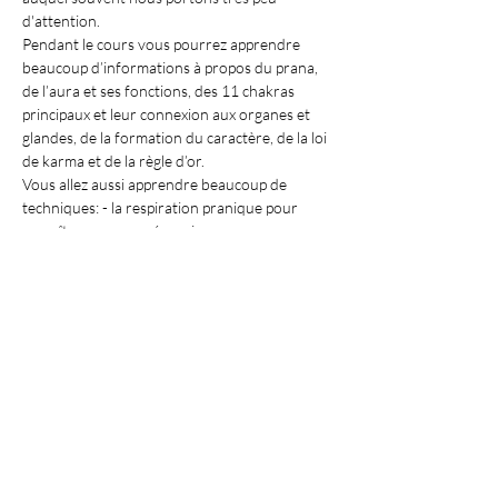
d'attention.
Pendant le cours vous pourrez apprendre 
beaucoup d’informations à propos du prana, 
de l’aura et ses fonctions, des 11 chakras 
principaux et leur connexion aux organes et 
glandes, de la formation du caractère, de la loi 
de karma et de la règle d’or.
Vous allez aussi apprendre beaucoup de 
techniques: - la respiration pranique pour 
accroître sa propre énergie
- le sondage pour sentir le corps d'énergie et 
les chakras
Afficher plus
Partager cet événement