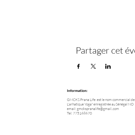
Partager cet é
Information:
GMCKS Prana Life est le nom commercial de l
L'arhatique Yoga" enregistrée au Sénégal 
email:
gmckspranalife@gmail..com
Tel: 775168670