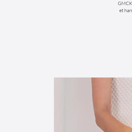
GMCKS 
et har