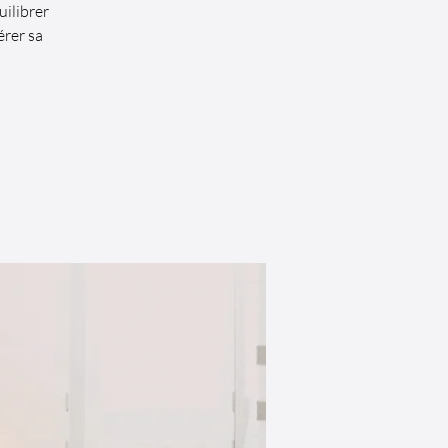
ilibrer
érer sa