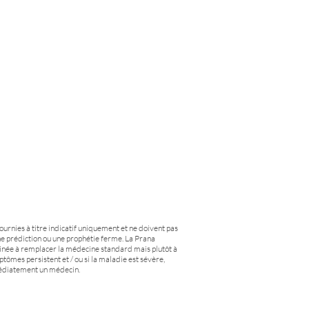
fournies à titre indicatif uniquement et ne doivent pas
e prédiction ou une prophétie ferme. La Prana
tinée à remplacer la médecine standard mais plutôt à
ptômes persistent et / ou si la maladie est sévère,
médiatement un médecin.