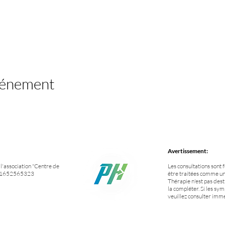
vénement
Avertissement:
'association "Centre de
Les consultations sont 
NO 1652565323
être traitées comme un
Thérapie n'est pas des
la compléter. Si les sym
veuillez consulter im