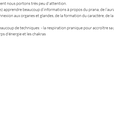
vent nous portons très peu d'attention.
z apprendre beaucoup d’informations à propos du prana, de l’aura 
nexion aux organes et glandes, de la formation du caractère, de la l
eaucoup de techniques: - la respiration pranique pour accroître sa
rps d'énergie et les chakras