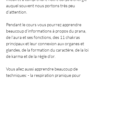
auquel souvent nous portons très peu 
d'attention.
Pendant le cours vous pourrez apprendre 
beaucoup d’informations à propos du prana, 
de l’aura et ses fonctions, des 11 chakras 
principaux et leur connexion aux organes et 
glandes, de la formation du caractère, de la loi 
de karma et de la règle d’or.
Vous allez aussi apprendre beaucoup de 
techniques: - la respiration pranique pour 
accroître sa propre énergie
- le sondage pour sentir le corps d'énergie et 
les chakras
Afficher plus