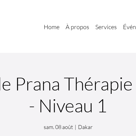
Home
À propos
Services
Évén
e Prana Thérapie
- Niveau 1
sam. 08 août
  |  
Dakar