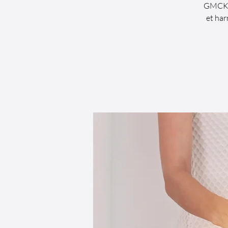
GMCKS 
et har