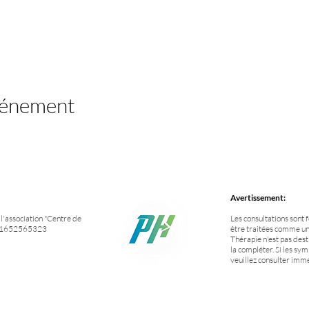
vénement
Avertissement:
'association "Centre de
Les consultations sont 
NO 1652565323
être traitées comme un
Thérapie n'est pas des
la compléter. Si les sym
veuillez consulter im