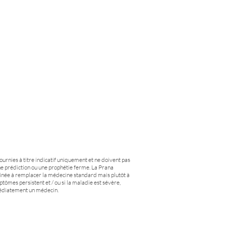
fournies à titre indicatif uniquement et ne doivent pas
e prédiction ou une prophétie ferme. La Prana
tinée à remplacer la médecine standard mais plutôt à
ptômes persistent et / ou si la maladie est sévère,
médiatement un médecin.