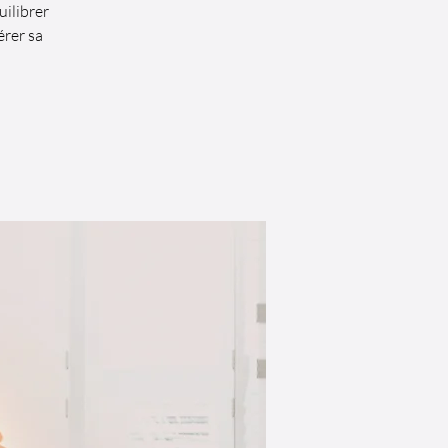
ilibrer
érer sa