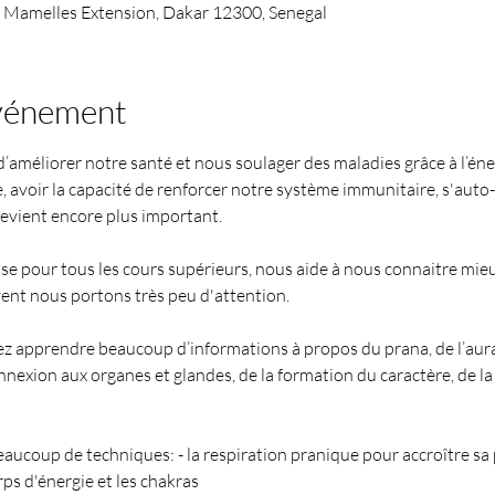
l Mamelles Extension, Dakar 12300, Senegal
événement
’améliorer notre santé et nous soulager des maladies grâce à l’éne
e, avoir la capacité de renforcer notre système immunitaire, s'auto-
evient encore plus important. 
ase pour tous les cours supérieurs, nous aide à nous connaitre mie
vent nous portons très peu d'attention.
z apprendre beaucoup d’informations à propos du prana, de l’aura 
nexion aux organes et glandes, de la formation du caractère, de la l
eaucoup de techniques: - la respiration pranique pour accroître sa
rps d'énergie et les chakras