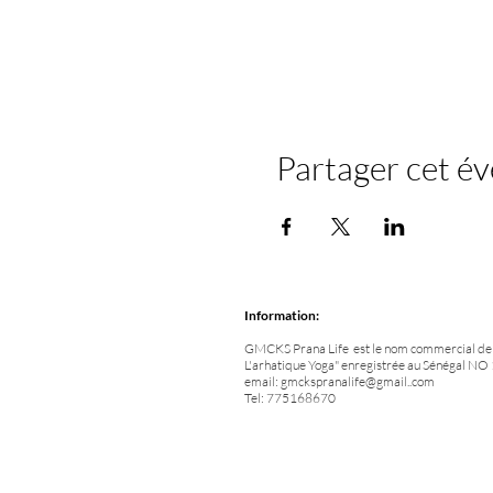
Partager cet é
Information:
GMCKS Prana Life est le nom commercial de l
L'arhatique Yoga" enregistrée au Sénégal 
email:
gmckspranalife@gmail..com
Tel: 775168670