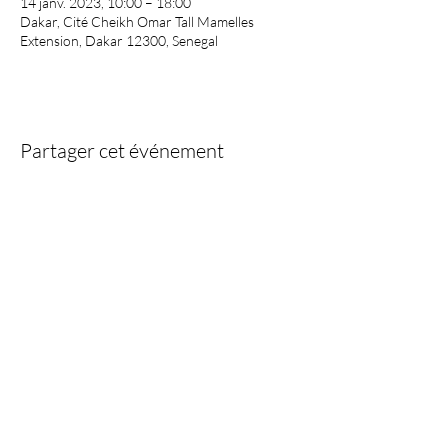
14 janv. 2023, 10:00 – 18:00
Dakar, Cité Cheikh Omar Tall Mamelles
Extension, Dakar 12300, Senegal
Partager cet événement
Information:
GMCKS Prana Life est le nom commercial de l'association
"Centre de L'arhatique Yoga" enregistrée au Sénégal NO
1652565323
email:
gmckspranalife@gmail..com
Tel:
775168670
Avertissement: