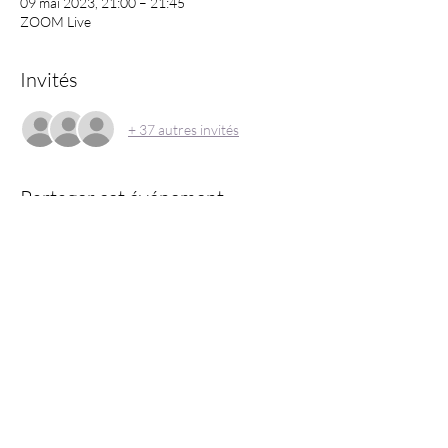
09 mai 2023, 21:00 – 21:45
ZOOM Live
Invités
+ 37 autres invités
Partager cet événement
Information:
GMCKS Prana Life est le nom commercial de l'association
"Centre de L'arhatique Yoga" enregistrée au Sénégal NO
1652565323