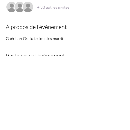
+ 33 autres invités
À propos de l'événement
Guérison Gratuite tous les mardi
Partager cet événement
Information:
GMCKS Prana Life est le nom commercial de l'association
"Centre de L'arhatique Yoga" enregistrée au Sénégal NO
1652565323
email:
gmckspranalife@gmail..com