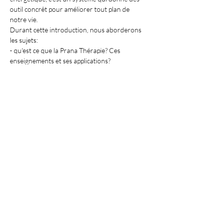
outil concrêt pour améliorer tout plan de 
notre vie.
Durant cette introduction, nous aborderons 
les sujets: 
- qu'est ce que la Prana Thérapie? Ces 
enseignements et ses applications?
- le corps d'énergie, les 11 chakras majeurs
Afficher plus
Partager cet événement