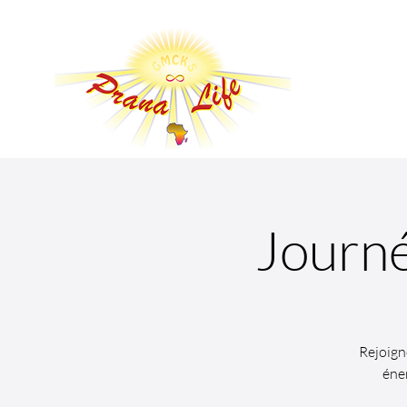
Journé
Rejoign
éner