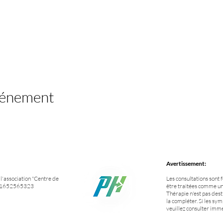
vénement
Avertissement:
'association "Centre de
Les consultations sont 
NO 1652565323
être traitées comme un
Thérapie n'est pas des
la compléter. Si les sym
veuillez consulter im