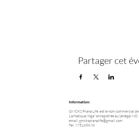
Partager cet é
Information:
GMCKS Prana Life est le nom commercial de l
L'arhatique Yoga" enregistrée au Sénégal 
email:
gmckspranalife@gmail..com
Tel: 775168670