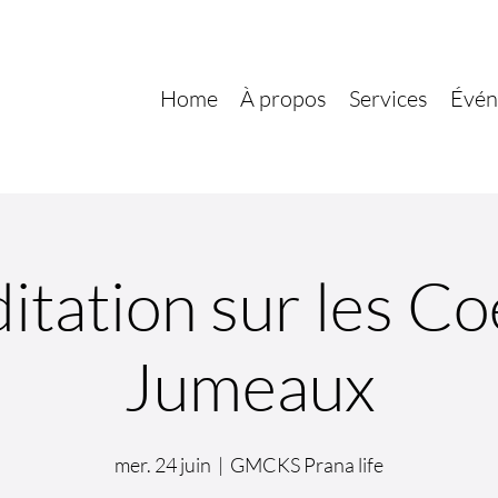
Home
À propos
Services
Évén
itation sur les Co
Jumeaux
mer. 24 juin
  |  
GMCKS Prana life