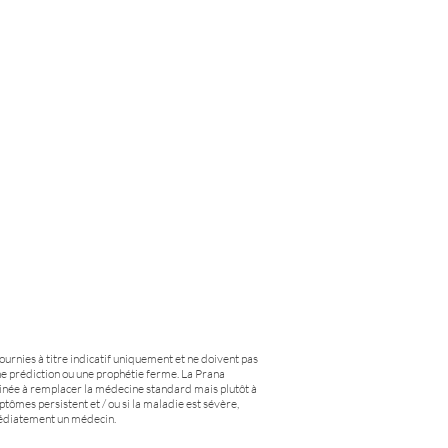
fournies à titre indicatif uniquement et ne doivent pas
e prédiction ou une prophétie ferme. La Prana
tinée à remplacer la médecine standard mais plutôt à
ptômes persistent et / ou si la maladie est sévère,
médiatement un médecin.