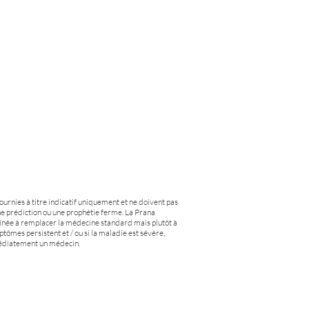
fournies à titre indicatif uniquement et ne doivent pas
e prédiction ou une prophétie ferme. La Prana
tinée à remplacer la médecine standard mais plutôt à
ptômes persistent et / ou si la maladie est sévère,
médiatement un médecin.