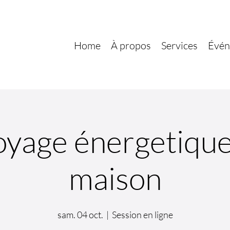
Home
À propos
Services
Évén
yage énergetique
maison
sam. 04 oct.
  |  
Session en ligne