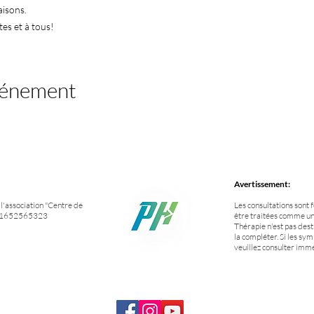
isons.
tes et à tous!
vénement
Avertissement:
'association "Centre de
Les consultations sont 
NO 1652565323
être traitées comme un
Thérapie n'est pas des
la compléter. Si les sym
veuillez consulter im