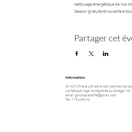
nettoyage énergétique de nos ma
Session gratuite et ouverte à tou
Partager cet é
Information:
GMCKS Prana Life est le nom commercial de l
L'arhatique Yoga" enregistrée au Sénégal 
email:
gmckspranalife@gmail..com
Tel: 775168670