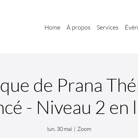
Home
À propos
Services
Évén
ique de Prana Thé
cé - Niveau 2 en 
lun. 30 mai
  |  
Zoom