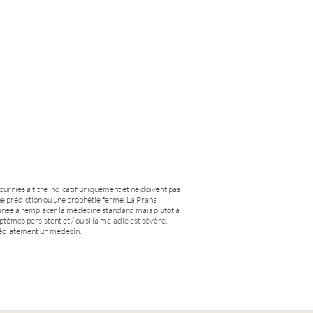
fournies à titre indicatif uniquement et ne doivent pas
e prédiction ou une prophétie ferme. La Prana
tinée à remplacer la médecine standard mais plutôt à
ptômes persistent et / ou si la maladie est sévère,
médiatement un médecin.