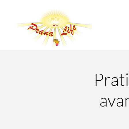
Prat
avan