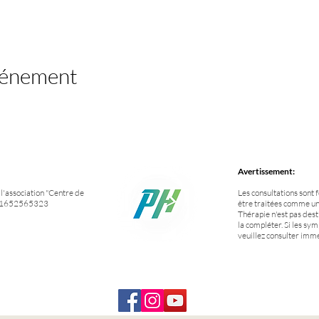
vénement
Avertissement:
'association "Centre de
Les consultations sont 
NO 1652565323
être traitées comme un
Thérapie n'est pas des
la compléter. Si les sym
veuillez consulter im