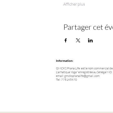
Afficher plus
Partager cet é
Information:
GMCKS Prana Life est le nom commercial de l
L'arhatique Yoga" enregistrée au Sénégal 
email:
gmckspranalife@gmail..com
Tel: 775168670