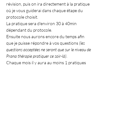
révision, puis on ira directement à la pratique 
où je vous guiderai dans chaque étape du 
protocole choisit.
La pratique sera d'environ 30 à 40min 
dépendant du protocole.
Ensuite nous aurons encore du temps afin 
que je puisse répondre à vos questions 
(les 
questions acceptées ne seront que sur le niveau de 
Prana thérapie pratiquer ce soir-là)
. 
Chaque mois il y aura au moins 1 pratiques 
pour chaque niveau de Prana Thérapie, ce qui 
permettra de pouvoir répondre aux questions 
de tous les niveaux.
Afficher plus
Partager cet événement