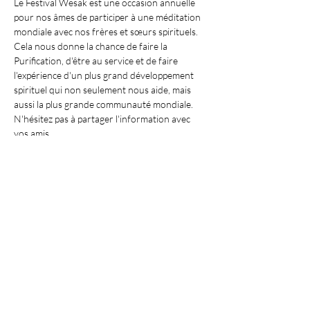
Le Festival Wesak est une occasion annuelle 
pour nos âmes de participer à une méditation 
mondiale avec nos frères et sœurs spirituels. 
Cela nous donne la chance de faire la 
Purification, d'être au service et de faire 
l'expérience d'un plus grand développement 
spirituel qui non seulement nous aide, mais 
aussi la plus grande communauté mondiale.
N'hésitez pas à partager l'information avec 
vos amis.
Merci de vous inscrire afin de nos aider à 
organiser la salle correctement et…
Afficher plus
Partager cet événement